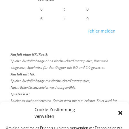
6
:
0
6
:
0
Fehler melden
Ausfall ohne NR [Rast]:
Spieler-Ausfall/Absage ohne Nachrücker/Ersatzspieler, Rast wird
eingesetzt, Spiel wird für den Gegner mit 6:0 und 6:0 gewertet.
Ausfall mit NR:
Spieler-Ausfall/Absage mit Nachrücker/Ersatzspieler,
Nachrücker/Ersatzspieler wird ausgewählt.
Spieler n.a.:
Spieler ist nicht angetreten, Spieler wird mit n.a. gelistet, Spiel wird für
den Gegner mit 6:0 und 6:0 gewertet.
Cookie-Zustimmung
w.o.:
verwalten
w.o. (walkover - z.B. Abbruch wegen Verletzung)
Um dir ein optimales Erlebnis zu bieten, verwenden wir Technologien wie