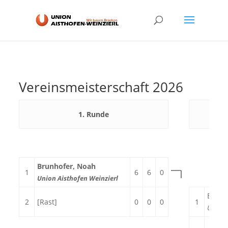
Vereinsmeisterschaft 2026
1. Runde
Brunhofer, Noah
1
6
6
0
Union Aisthofen Weinzierl
Brunh
2
[Rast]
0
0
0
1
Union 