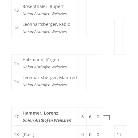
Rosenthaler, Rupert
13
Union Aisthofen Weinzierl
Leonhartsberger, Fabio
14
Union Aisthofen Weinzierl
Holzmann, Jürgen
15
Union Aisthofen Weinzierl
Leonhartsberger, Manfred
16
Union Aisthofen Weinzierl
Hammer, Lorenz
17
6
6
0
Union Aisthofen Weinzierl
Hamme
18
[Rast]
0
0
0
17