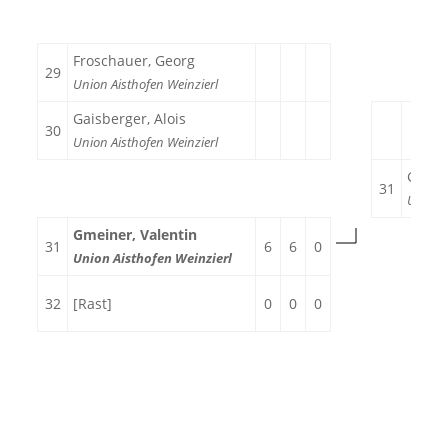
Froschauer, Georg
29
Union Aisthofen Weinzierl
Gaisberger, Alois
30
Union Aisthofen Weinzierl
Gmein
31
Union 
Gmeiner, Valentin
31
6
6
0
Union Aisthofen Weinzierl
32
[Rast]
0
0
0